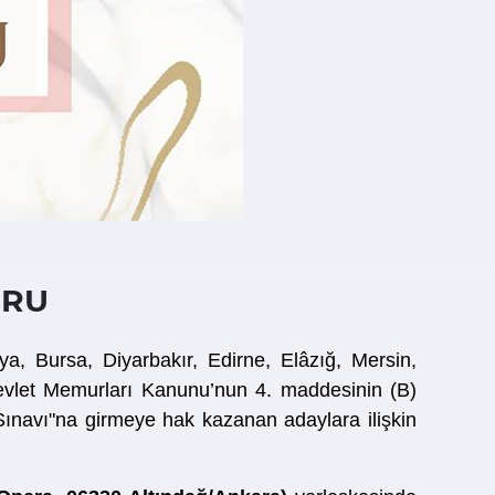
URU
, Bursa, Diyarbakır, Edirne, Elâzığ, Mersin,
 Devlet Memurları Kanunu’nun 4. maddesinin (B)
Sınavı"na girmeye hak kazanan adaylara ilişkin