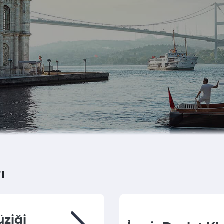
ı
ziği