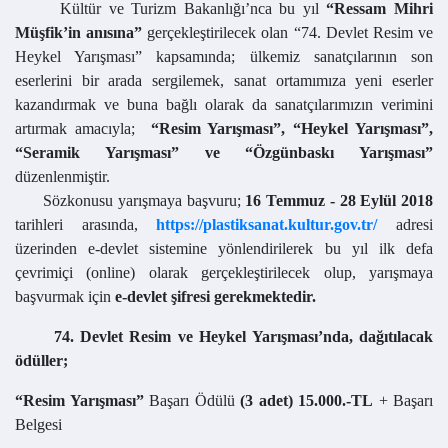
Kültür ve Turizm Bakanlığı’nca bu yıl
“Ressam Mihri
Müşfik’in anısına”
gerçekleştirilecek olan “74. Devlet Resim ve
Heykel Yarışması” kapsamında; ülkemiz sanatçılarının son
eserlerini bir arada sergilemek, sanat ortamımıza yeni eserler
kazandırmak ve buna bağlı olarak da sanatçılarımızın verimini
artırmak amacıyla;
“Resim Yarışması”, “Heykel Yarışması”,
“Seramik Yarışması” ve “Özgünbaskı Yarışması”
düzenlenmiştir.
Sözkonusu yarışmaya başvuru;
16 Temmuz - 28 Eylül 2018
tarihleri arasında,
https://plastiksanat.kultur.gov.tr/
adresi
üzerinden e-devlet sistemine yönlendirilerek bu yıl ilk defa
çevrimiçi (online) olarak gerçekleştirilecek olup, yarışmaya
başvurmak için
e-devlet şifresi gerekmektedir.
74. Devlet Resim ve Heykel Yarışması’nda, dağıtılacak
ödüller;
“Resim Yarışması”
Başarı Ödülü
(3 adet) 15.000.-TL
+ Başarı
Belgesi